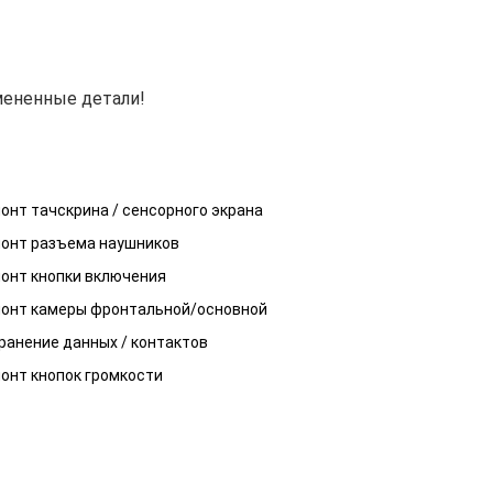
мененные детали!
онт тачскрина / сенсорного экрана
онт разъема наушников
онт кнопки включения
онт камеры фронтальной/основной
ранение данных / контактов
онт кнопок громкости