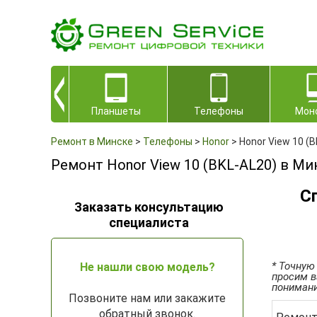
Планшеты
Телефоны
Мон
Ремонт в Минске
>
Телефоны
>
Honor
>
Honor View 10 (B
Ремонт Honor View 10 (BKL-AL20) в Ми
С
Заказать консультацию
специалиста
* Точную
Не нашли свою модель?
просим в
понимани
Позвоните нам или закажите
обратный звонок.